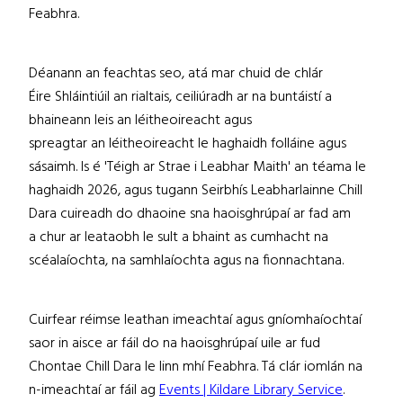
Feabhra.
Déanann an feachtas seo, atá mar chuid de chlár
Éire Shláintiúil an rialtais, ceiliúradh ar na buntáistí a
bhaineann leis an léitheoireacht agus
spreagtar an léitheoireacht le haghaidh folláine agus
sásaimh. Is é 'Téigh ar Strae i Leabhar Maith' an téama le
haghaidh 2026, agus tugann Seirbhís Leabharlainne Chill
Dara cuireadh do dhaoine sna haoisghrúpaí ar fad am
a chur ar leataobh le sult a bhaint as cumhacht na
scéalaíochta, na samhlaíochta agus na fionnachtana.
Cuirfear réimse leathan imeachtaí agus gníomhaíochtaí
saor in aisce ar fáil do na haoisghrúpaí uile ar fud
Chontae Chill Dara le linn mhí Feabhra. Tá clár iomlán na
n-imeachtaí ar fáil ag
Events | Kildare Library Service
.