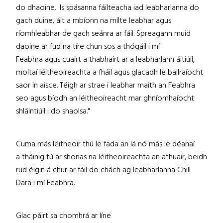
do dhaoine. Is spásanna fáilteacha iad leabharlanna do
gach duine, áit a mbíonn na mílte leabhar agus
ríomhleabhar de gach seánra ar fáil. Spreagann muid
daoine ar fud na tíre chun sos a thógáil i mí
Feabhra agus cuairt a thabhairt ar a leabharlann áitiúil,
moltaí léitheoireachta a fháil agus glacadh le ballraíocht
saor in aisce. Téigh ar strae i leabhar maith an Feabhra
seo agus bíodh an léitheoireacht mar ghníomhaíocht
shláintiúil i do shaolsa."
Cuma más léitheoir thú le fada an lá nó más le déanaí
a tháinig tú ar shonas na léitheoireachta an athuair, beidh
rud éigin á chur ar fáil do chách ag leabharlanna Chill
Dara i mí Feabhra.
Glac páirt sa chomhrá ar líne