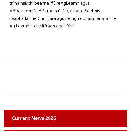
trí na haischlibeanna #ÉireAgLéamh agus
#AbairLiomDulArStrae a úsáid, clibeáil Seirbhís
Leabharlainne Chill Dara agus léirigh conas mar atá Éire
Ag Léamh á cheiliúradh agat féin!
Current News 2026