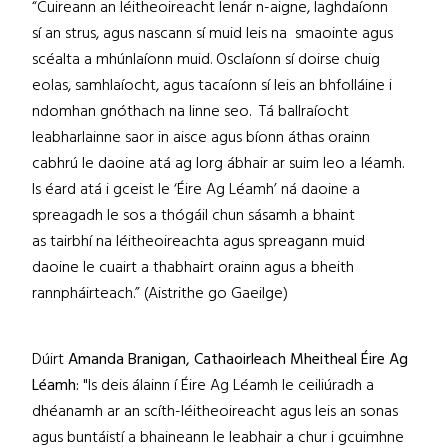
“Cuireann an léitheoireacht lenár n-aigne, laghdaíonn
sí an strus, agus nascann sí muid leis na smaointe agus
scéalta a mhúnlaíonn muid. Osclaíonn sí doirse chuig
eolas, samhlaíocht, agus tacaíonn sí leis an bhfolláine i
ndomhan gnóthach na linne seo. Tá ballraíocht
leabharlainne saor in aisce agus bíonn áthas orainn
cabhrú le daoine atá ag lorg ábhair ar suim leo a léamh.
Is éard atá i gceist le ‘Éire Ag Léamh’ ná daoine a
spreagadh le sos a thógáil chun sásamh a bhaint
as tairbhí na léitheoireachta agus spreagann muid
daoine le cuairt a thabhairt orainn agus a bheith
rannpháirteach.” (Aistrithe go Gaeilge)
Dúirt
Amanda Branigan, Cathaoirleach Mheitheal Éire Ag
Léamh:
"Is deis álainn í Éire Ag Léamh le ceiliúradh a
dhéanamh ar an scíth-léitheoireacht agus leis an sonas
agus buntáistí a bhaineann le leabhair a chur i gcuimhne