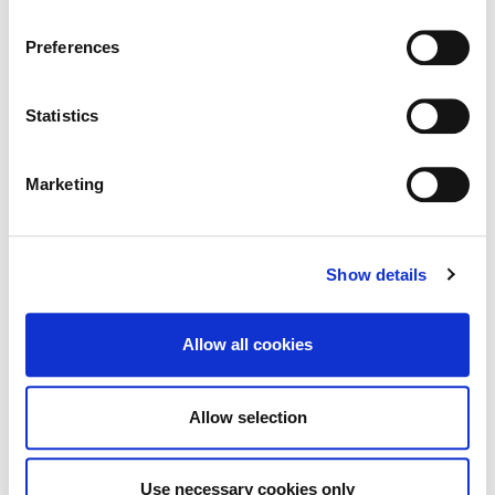
change or withdraw your consent from the Cookie
Clocha Rince Library Shortlisted for
Information page on our website
Preferences
National Age Friendly Award
.
Statistics
K Leisure Athy and K Leisure Naas
Marketing
Achieve Prestigious PoolMark Award
Show details
Adverts
Allow all cookies
Alterations to Proposed Variation No.
Allow selection
6 (Sallins Settlement Plan)
Use necessary cookies only