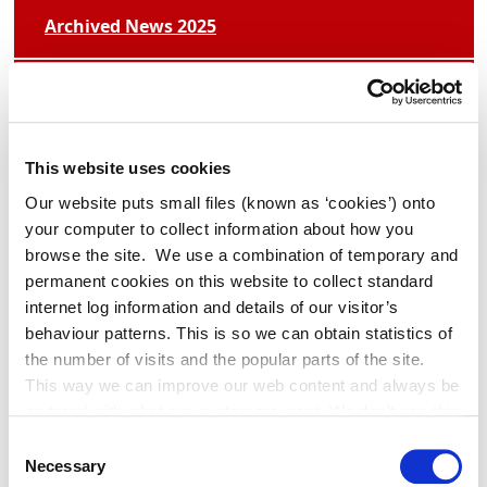
Archived News 2025
Adverts 2026
Archived Adverts 2025
This website uses cookies
Our website puts small files (known as ‘cookies’) onto
your computer to collect information about how you
browse the site. We use a combination of temporary and
permanent cookies on this website to collect standard
News
internet log information and details of our visitor’s
behaviour patterns. This is so we can obtain statistics of
the number of visits and the popular parts of the site.
Former Lord Mayor of Manchester
This way we can improve our web content and always be
Tommy Judge Visits Athy.
on trend with what our customers want. We don't use this
information for anything other than our own analysis. You
Consent
can at any time
Necessary
Selection