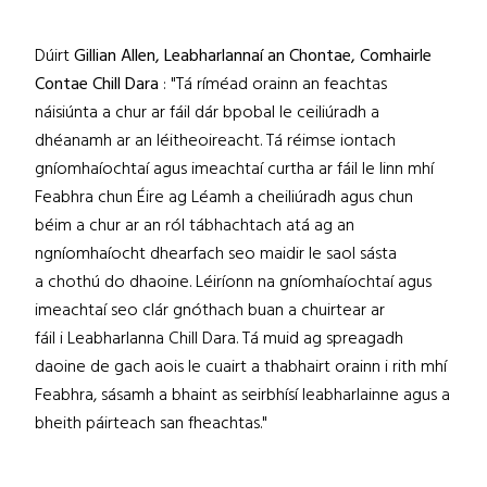
Dúirt
Gillian Allen, Leabharlannaí an Chontae, Comhairle
Contae Chill Dara
: "Tá ríméad orainn an feachtas
náisiúnta a chur ar fáil dár bpobal le ceiliúradh a
dhéanamh ar an léitheoireacht. Tá réimse iontach
gníomhaíochtaí agus imeachtaí curtha ar fáil le linn mhí
Feabhra chun Éire ag Léamh a cheiliúradh agus chun
béim a chur ar an ról tábhachtach atá ag an
ngníomhaíocht dhearfach seo maidir le saol sásta
a chothú do dhaoine. Léiríonn na gníomhaíochtaí agus
imeachtaí seo clár gnóthach buan a chuirtear ar
fáil i Leabharlanna Chill Dara. Tá muid ag spreagadh
daoine de gach aois le cuairt a thabhairt orainn i rith mhí
Feabhra, sásamh a bhaint as seirbhísí leabharlainne agus a
bheith páirteach san fheachtas."