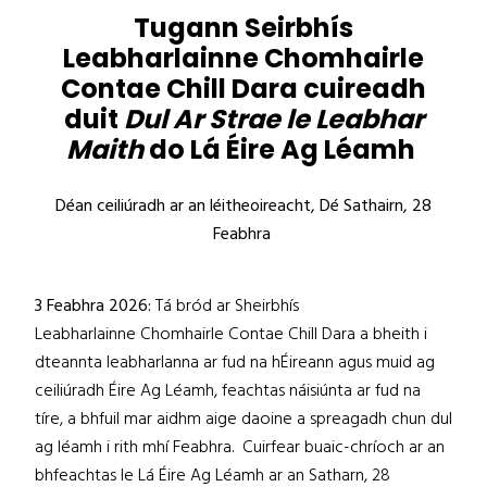
Tugann Seirbhís
Leabharlainne Chomhairle
Contae Chill Dara cuireadh
duit
Dul Ar Strae le Leabhar
Maith
do Lá Éire Ag Léamh
Déan ceiliúradh ar an léitheoireacht, Dé Sathairn, 28
Feabhra
3 Feabhra 2026:
Tá bród ar Sheirbhís
Leabharlainne Chomhairle Contae Chill Dara a bheith i
dteannta leabharlanna ar fud na hÉireann agus muid ag
ceiliúradh Éire Ag Léamh, feachtas náisiúnta ar fud na
tíre, a bhfuil mar aidhm aige daoine a spreagadh chun dul
ag léamh i rith mhí Feabhra. Cuirfear buaic-chríoch ar an
bhfeachtas le Lá Éire Ag Léamh ar an Satharn, 28